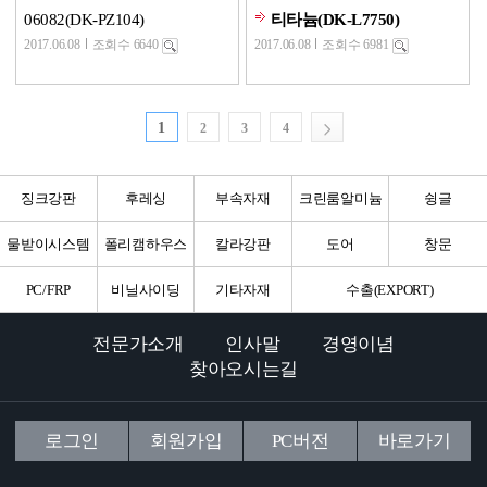
06082(DK-PZ104)
티타늄(DK-L7750)
2017.06.08
조회수 6640
2017.06.08
조회수 6981
1
2
3
4
징크강판
후레싱
부속자재
크린룸알미늄
슁글
물받이시스템
폴리캠하우스
칼라강판
도어
창문
PC/FRP
비닐사이딩
기타자재
수출(EXPORT)
전문가소개
인사말
경영이념
찾아오시는길
로그인
회원가입
PC버전
바로가기