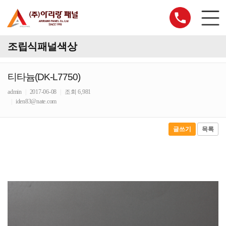
조립식패널색상
티타늄(DK-L7750)
admin
|
2017-06-08
|
조회 6,981
|
iden83@nate.com
글쓰기
목록