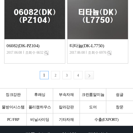
06082(DK-PZ104)
티타늄(DK-L7750)
2017.06.08
조회수 6632
2017.06.08
조회수 6976
1
2
3
4
징크강판
후레싱
부속자재
크린룸알미늄
슁글
물받이시스템
폴리캠하우스
칼라강판
도어
창문
PC/FRP
비닐사이딩
기타자재
수출(EXPORT)