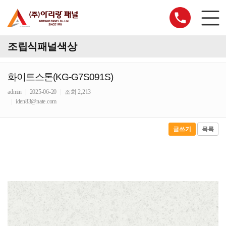
조립식패널색상
화이트스톤(KG-G7S091S)
admin
|
2025-06-20
|
조회 2,213
|
iden83@nate.com
글쓰기
목록