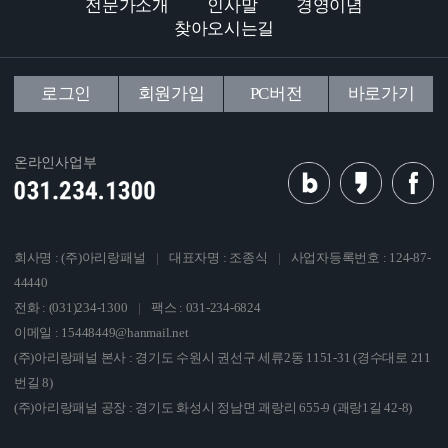
전문가소개
인사말
경영이념
찾아오시는길
로그인
회원가입
PC버전
바로가기
온라인사업부
회사명 : (주)아리랑패널
|
대표자명 : 조종식
|
사업자등록번호 : 124-87-
44440
전화 : (031)234-1300
|
팩스 : 031-234-6824
이메일 : 15448449@hanmail.net
(주)아리랑패널 본사 : 경기도 수원시 권선구 세류2동 1151-31 (경수대로 211
번길 8)
(주)아리랑패널 공장 : 경기도 화성시 정남면 괘랑리 655-9 (괘랑1길 42-8)