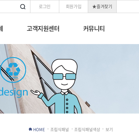
로그인
회원가입
★즐겨찾기
례
고객지원센터
커뮤니티
HOME
조립식패널
조립식패널색상
보기