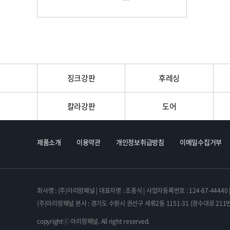
징크강판
후레싱
칼라강판
도어
제품소개
이용약관
개인정보취급방침
이메일수집거부
회사명 : (주)아리랑패널 | 대표자명 : 조종식 | 사업자등록번호 : 124-87-44440 | 전화 
(주)아리랑패널 본사 : 경기도 수원시 권선구 세류2동 1151-31 (경수대로 211번길
copyrightⓒ 아리랑패널. All right reserved.