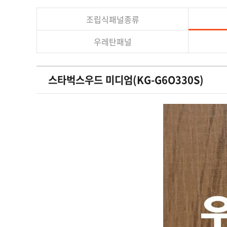
조립식패널종류
우레탄패널
스타벅스우드 미디엄(KG-G6O330S)