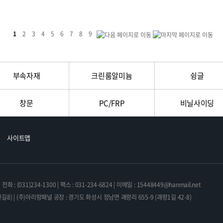
1
2
3
4
5
6
7
8
9
부속자재
크린룸알미늄
슁글
창문
PC/FRP
비닐사이딩
사이트맵
: (031)234-1300 | 팩스 : 031-234-6824 | 이메일 : 15448449@hanmail.net
8) | (주)아리랑패널 공장 : 경기도 화성시 정남면 괘랑리 655-9 (괘랑1길 42-8)