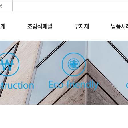
북
소개
조립식패널
부자재
납품사