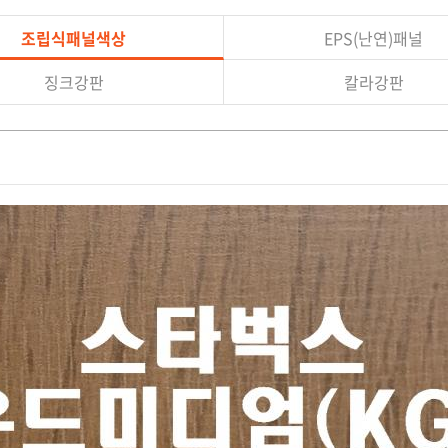
조립식패널색상
EPS(난연)패널
징크강판
칼라강판