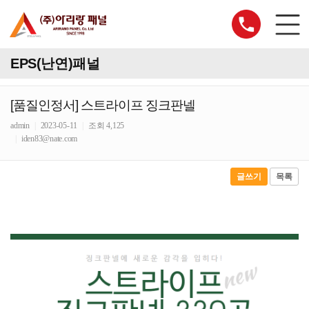
EPS(난연)패널
[품질인정서] 스트라이프 징크판넬
admin
|
2023-05-11
|
조회 4,125
|
iden83@nate.com
글쓰기
목록