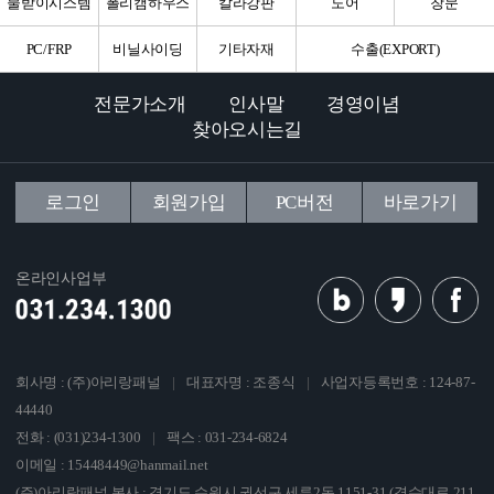
물받이시스템
폴리캠하우스
칼라강판
도어
창문
PC/FRP
비닐사이딩
기타자재
수출(EXPORT)
전문가소개
인사말
경영이념
찾아오시는길
로그인
회원가입
PC버전
바로가기
온라인사업부
회사명 : (주)아리랑패널
|
대표자명 : 조종식
|
사업자등록번호 : 124-87-
44440
전화 : (031)234-1300
|
팩스 : 031-234-6824
이메일 : 15448449@hanmail.net
(주)아리랑패널 본사 : 경기도 수원시 권선구 세류2동 1151-31 (경수대로 211