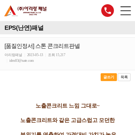
EPS(난연)패널
[품질인정서] 스톤 콘크리트판넬
아리랑패널
|
2023-05-13
|
조회 15,217
|
iden83@nate.com
글쓰기
목록
노출콘크리트 느낌 그대로~
노출콘크리트와 같은 고급스럽고
모던한
분위기를
연출하여
가격대비 가치가 높은