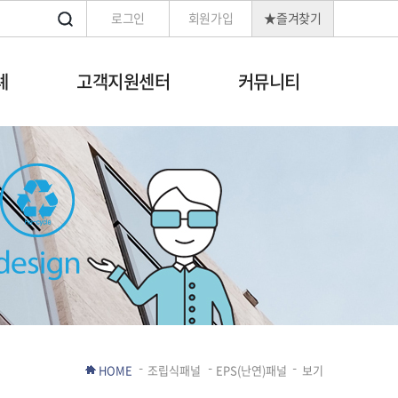
로그인
회원가입
★즐겨찾기
례
고객지원센터
커뮤니티
HOME
조립식패널
EPS(난연)패널
보기