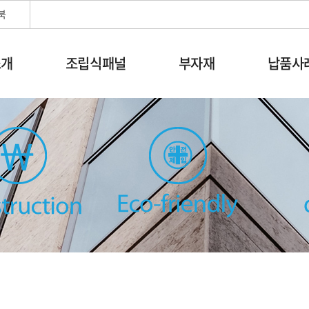
북
소개
조립식패널
부자재
납품사