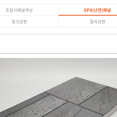
조립식패널색상
EPS(난연)패널
징크강판
칼라강판