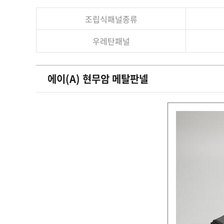
조립식패널종류
우레탄패널
에이(A) 현무암 메탈판넬