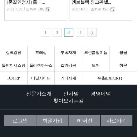
[품질인정서] 톱니...
엠보블랙 징크판넬...
2023.05.22
조회수 8382
2021.06.18
조회수 3526
3
1
2
4
징크강판
후레싱
부속자재
크린룸알미늄
슁글
물받이시스템
폴리캠하우스
칼라강판
도어
창문
PC/FRP
비닐사이딩
기타자재
수출(EXPORT)
전문가소개
인사말
경영이념
찾아오시는길
로그인
회원가입
PC버전
바로가기