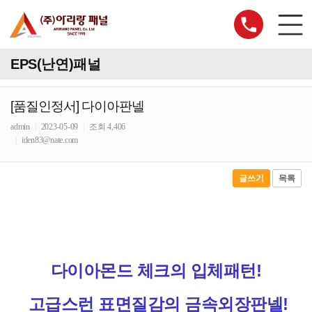
EPS(난연)패널
[품질인정서] 다이아판넬
admin
|
2023-05-09
|
조회 4,406
|
iden83@nate.com
글쓰기
목록
다이아몬드 체크의 입체패턴!
고급스런 표면질감의 금속외장판넬!