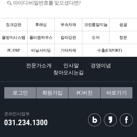
아이디/비밀번호를 잊으셨다면?
징크강판
후레싱
부속자재
크린룸알미늄
슁글
물받이시스템
폴리캠하우스
칼라강판
도어
창문
PC/FRP
비닐사이딩
기타자재
수출(EXPORT)
전문가소개
인사말
경영이념
찾아오시는길
로그인
회원가입
PC버전
바로가기
온라인사업부