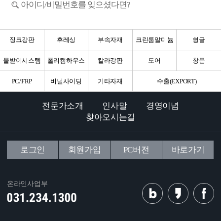
아이디/비밀번호를 잊으셨다면?
징크강판
후레싱
부속자재
크린룸알미늄
슁글
물받이시스템
폴리캠하우스
칼라강판
도어
창문
PC/FRP
비닐사이딩
기타자재
수출(EXPORT)
전문가소개
인사말
경영이념
찾아오시는길
로그인
회원가입
PC버전
바로가기
온라인사업부