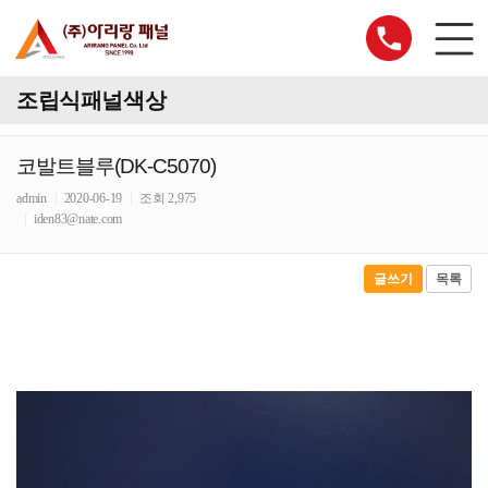
조립식패널색상
코발트블루(DK-C5070)
admin
|
2020-06-19
|
조회 2,975
|
iden83@nate.com
글쓰기
목록