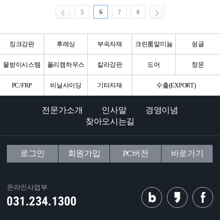
6
5
7
8
징크강판
후레싱
부속자재
크린룸알미늄
슁글
물받이시스템
폴리캠하우스
칼라강판
도어
창문
PC/FRP
비닐사이딩
기타자재
수출(EXPORT)
전문가소개
인사말
경영이념
찾아오시는길
로그인
회원가입
PC버전
바로가기
온라인사업부