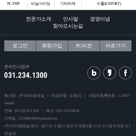
PC/FRP
비닐사이딩
기타자재
수출(EXPORT)
전문가소개
인사말
경영이념
찾아오시는길
로그인
회원가입
PC버전
바로가기
온라인사업부
회사명 : (주)아리랑패널
|
대표자명 : 조종식
|
사업자등록번호 : 124-87-
44440
전화 : (031)234-1300
|
팩스 : 031-234-6824
이메일 : 15448449@hanmail.net
(주)아리랑패널 본사 : 경기도 수원시 권선구 세류2동 1151-31 (경수대로 211
번길 8)