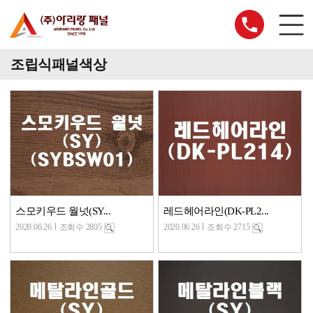
조립식패널색상
스모키우드 월넛(SY...
레드헤어라인(DK-PL2...
2020.06.26
조회수 2805
2020.06.26
조회수 2715