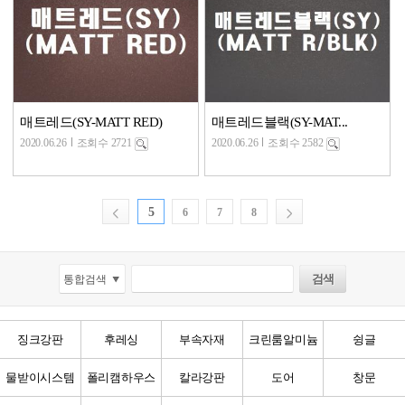
매트레드(SY-MATT RED)
매트레드블랙(SY-MAT...
2020.06.26
조회수 2721
2020.06.26
조회수 2582
5
6
7
8
징크강판
후레싱
부속자재
크린룸알미늄
슁글
물받이시스템
폴리캠하우스
칼라강판
도어
창문