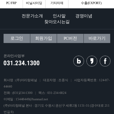
PC/FRP
비닐사이딩
기타자재
수출(EXPORT)
전문가소개
인사말
경영이념
찾아오시는길
로그인
회원가입
PC버전
바로가기
온라인사업부
회사명 : (주)아리랑패널
|
대표자명 : 조종식
|
사업자등록번호 : 124-87-
44440
전화 : (031)234-1300
|
팩스 : 031-234-6824
이메일 : 15448449@hanmail.net
(주)아리랑패널 본사 : 경기도 수원시 권선구 세류2동 1151-31 (경수대로 211
번길 8)