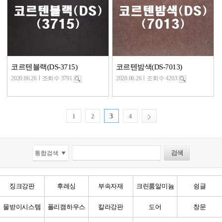
코르텐블랙(DS-3715)
코르텐밤색(DS-7013)
2020.06.26
조회수 3791
2020.06.26
조회수 4203
3
1
2
4
징크강판
후레싱
부속자재
크린룸알미늄
슁글
물받이시스템
폴리캠하우스
칼라강판
도어
창문