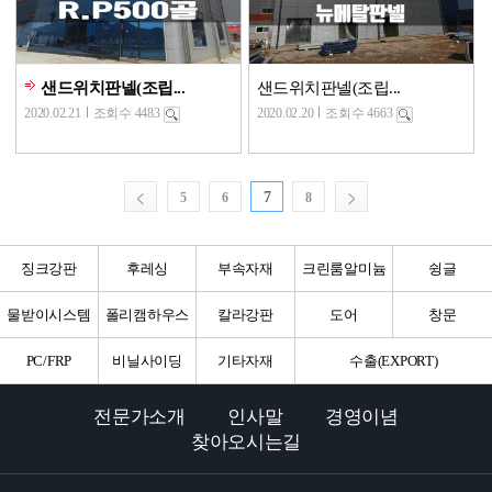
샌드위치판넬(조립...
샌드위치판넬(조립...
2020.02.21
조회수 4483
2020.02.20
조회수 4663
7
5
6
8
징크강판
후레싱
부속자재
크린룸알미늄
슁글
물받이시스템
폴리캠하우스
칼라강판
도어
창문
PC/FRP
비닐사이딩
기타자재
수출(EXPORT)
전문가소개
인사말
경영이념
찾아오시는길