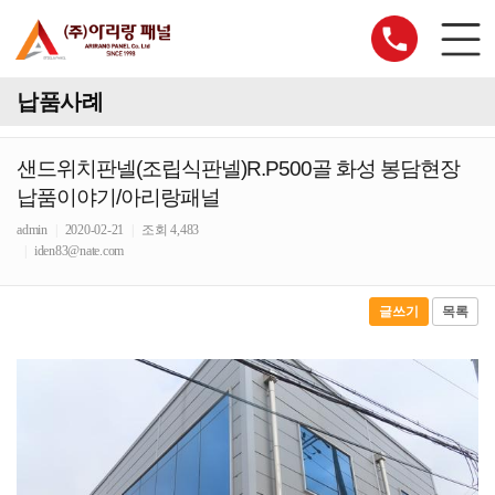
납품사례
샌드위치판넬(조립식판넬)R.P500골 화성 봉담현장
납품이야기/아리랑패널
admin
|
2020-02-21
|
조회 4,483
|
iden83@nate.com
글쓰기
목록