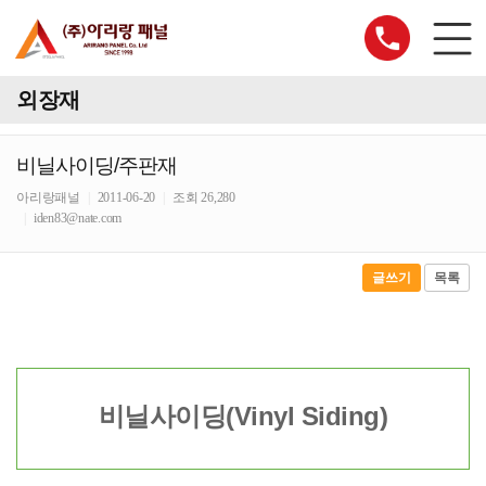
외장재
비닐사이딩/주판재
아리랑패널
|
2011-06-20
|
조회 26,280
|
iden83@nate.com
글쓰기
목록
비닐사이딩(Vinyl Siding)