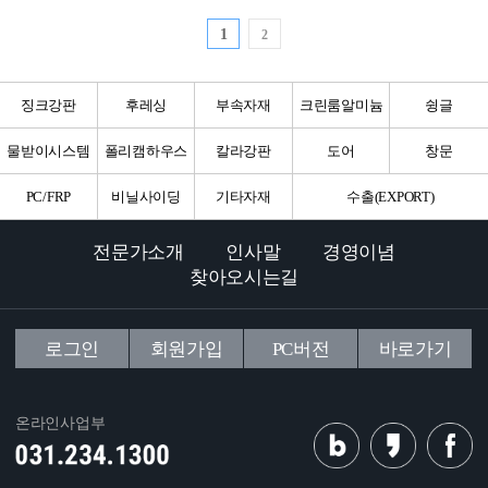
1
2
징크강판
후레싱
부속자재
크린룸알미늄
슁글
물받이시스템
폴리캠하우스
칼라강판
도어
창문
PC/FRP
비닐사이딩
기타자재
수출(EXPORT)
전문가소개
인사말
경영이념
찾아오시는길
로그인
회원가입
PC버전
바로가기
온라인사업부