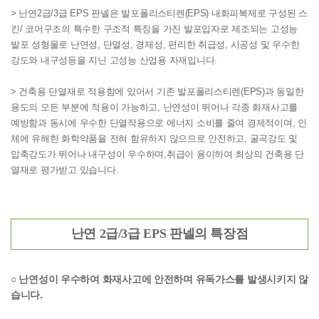
> 난연2급/3급 EPS 판넬은 발포폴리스티렌(EPS) 내화피복제로 구성된 스
킨/
코어구조의 특수한 구조적 특징을 가진 발포입자로 제조되는 고성능
발포 성형물로 난연성,
단열성,
경제성, 편리한 취급성, 시공성 및 우수한
강도와 내구성등을 지닌 고성능 산업용
자재입니다.
> 건축용 단열재로 적용함에 있어서 기존 발포폴리스티렌(EPS)과 동일한
용도의 모든
부분에 적용이 가능하고, 난연성이 뛰어나 각종 화재사고를
예방함과 동시에 우수한 단열작용
으로 에너지 소비를 줄여 경제적이며, 인
체에 유해한 화학약품을 전혀 함유하지 않으므로
안전하고, 굴곡강도 및
압축강도가 뛰어나 내구성이 우수하며,취급이 용이하여 최상의 건축용
단
열재로 평가받고 있습니다.
난연 2급/3급 EPS 판넬의 특장점
○ 난연성이 우수하여 화재사고에 안전하며 유독가스를 발생시키지 않
습니다.