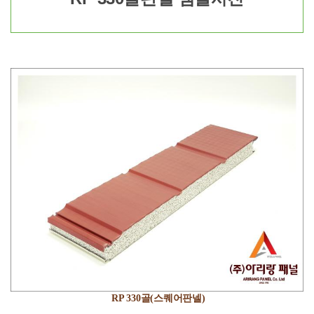
RP 330골(스퀘어판넬)