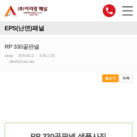
EPS(난연)패널
RP 330골판넬
admin
|
2020-06-22
|
조회 2,161
|
iden83@nate.com
글쓰기
목록
RP 330골판넬 샘플사진