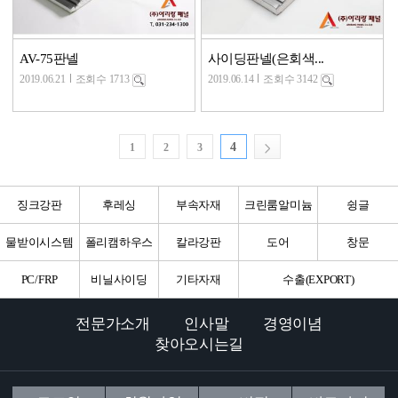
AV-75판넬
사이딩판넬(은회색...
2019.06.21
조회수 1713
2019.06.14
조회수 3142
4
1
2
3
징크강판
후레싱
부속자재
크린룸알미늄
슁글
물받이시스템
폴리캠하우스
칼라강판
도어
창문
PC/FRP
비닐사이딩
기타자재
수출(EXPORT)
전문가소개
인사말
경영이념
찾아오시는길