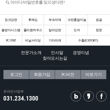
아이디/비밀번호를 잊으셨다면?
징크강판
후레싱
부속자재
크린룸알미늄
슁글
물받이시스템
폴리캠하우스
칼라강판
도어
창문
PC/FRP
비닐사이딩
기타자재
수출(EXPORT)
전문가소개
인사말
경영이념
찾아오시는길
로그인
회원가입
PC버전
바로가기
온라인사업부