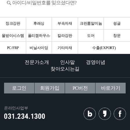
아이디/비밀번호를 잊으셨다면?
징크강판
후레싱
부속자재
크린룸알미늄
슁글
물받이시스템
폴리캠하우스
칼라강판
도어
창문
PC/FRP
비닐사이딩
기타자재
수출(EXPORT)
전문가소개
인사말
경영이념
찾아오시는길
로그인
회원가입
PC버전
바로가기
온라인사업부