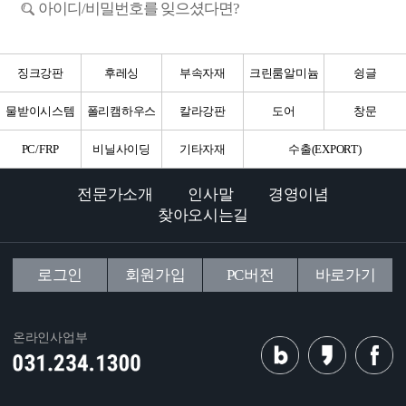
아이디/비밀번호를 잊으셨다면?
징크강판
후레싱
부속자재
크린룸알미늄
슁글
물받이시스템
폴리캠하우스
칼라강판
도어
창문
PC/FRP
비닐사이딩
기타자재
수출(EXPORT)
전문가소개
인사말
경영이념
찾아오시는길
로그인
회원가입
PC버전
바로가기
온라인사업부