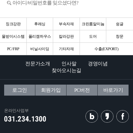
아이디/비밀번호를 잊으셨다면?
징크강판
후레싱
부속자재
크린룸알미늄
슁글
물받이시스템
폴리캠하우스
칼라강판
도어
창문
PC/FRP
비닐사이딩
기타자재
수출(EXPORT)
전문가소개
인사말
경영이념
찾아오시는길
로그인
회원가입
PC버전
바로가기
온라인사업부