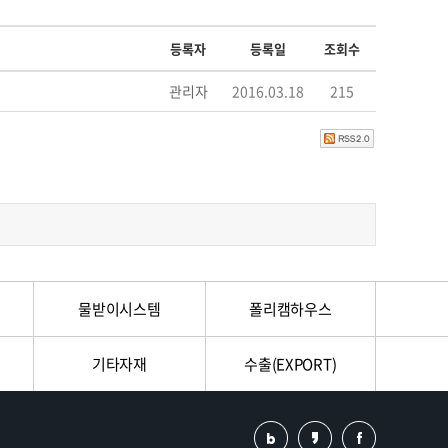
등록자
등록일
조회수
관리자
2016.03.18
215
물받이시스템
폴리캠하우스
기타자재
수출(EXPORT)