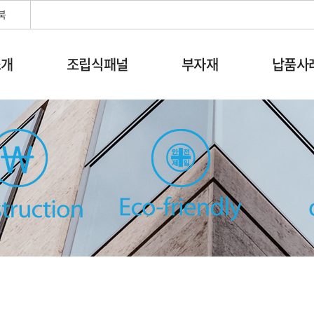
북
소개
조립식패널
부자재
납품사