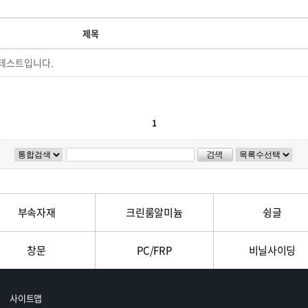
제목
테스트입니다.
1
부속자재
크린룸알미늄
슁글
창문
PC/FRP
비닐사이딩
사이트맵