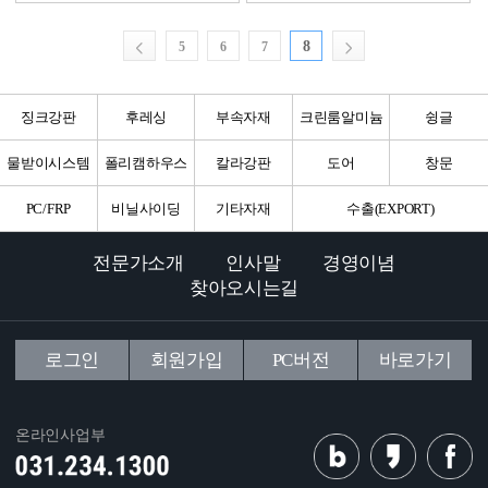
8
5
6
7
징크강판
후레싱
부속자재
크린룸알미늄
슁글
물받이시스템
폴리캠하우스
칼라강판
도어
창문
PC/FRP
비닐사이딩
기타자재
수출(EXPORT)
전문가소개
인사말
경영이념
찾아오시는길
로그인
회원가입
PC버전
바로가기
온라인사업부