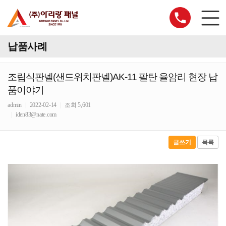
납품사례
조립식판넬(샌드위치판넬)AK-11 팔탄 율암리 현장 납
품이야기
admin
|
2022-02-14
|
조회 5,601
|
iden83@nate.com
글쓰기
목록